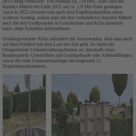
2014 stetig verbessert. Von ehemals ca. 720.000,- Euro sind die
liquiden Mitteln bis Ende 2021 auf ca. 1,9 Mio Euro gestiegen.
Auch in 2022 erwartet man nach dem Ergebnisabschluss einen
weiteren Anstieg, sodass man mit den vorhandenen liquiden Mitteln
auch die drei Großprojekte in Grundschule und KiTa umsetzen
kann, ohne Schulden aufzunehmen.
Ortsbürgermeister Klein informiert die Anwesenden, dass man auch
auf dem Friedhof mit dem Lauf der Zeit geht. So bietet die
Ortsgemeinde Urnenbestattungsformen an: innerhalb eines
Baumrondells Urnenröhren mit Granitpalisade oder Edelstahlbogen,
sowie die erste Urnenstelenanlage mit insgesamt 12
Doppelurnenkammern.