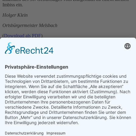
Imbiss ein.
Holger Klein
Ortsbürgermeister Melsbach
(
Download als PDF
)
Aktuelle Themen
Grußwort zum Jahresende 2025
Nachruf
Grundschule Melsbach sucht Betreuungskraft in Vertretung
REITERFEST MIT GS-TURNIER am Samstag den 7. September 2024
Kontakt
Impressum
Datenschutzerklärung