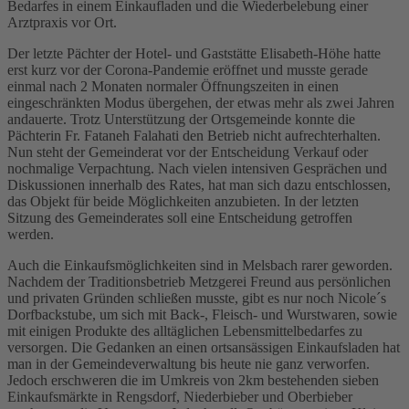
Bedarfes in einem Einkaufladen und die Wiederbelebung einer
Arztpraxis vor Ort.
Der letzte Pächter der Hotel- und Gaststätte Elisabeth-Höhe hatte
erst kurz vor der Corona-Pandemie eröffnet und musste gerade
einmal nach 2 Monaten normaler Öffnungszeiten in einen
eingeschränkten Modus übergehen, der etwas mehr als zwei Jahren
andauerte. Trotz Unterstützung der Ortsgemeinde konnte die
Pächterin Fr. Fataneh Falahati den Betrieb nicht aufrechterhalten.
Nun steht der Gemeinderat vor der Entscheidung Verkauf oder
nochmalige Verpachtung. Nach vielen intensiven Gesprächen und
Diskussionen innerhalb des Rates, hat man sich dazu entschlossen,
das Objekt für beide Möglichkeiten anzubieten. In der letzten
Sitzung des Gemeinderates soll eine Entscheidung getroffen
werden.
Auch die Einkaufsmöglichkeiten sind in Melsbach rarer geworden.
Nachdem der Traditionsbetrieb Metzgerei Freund aus persönlichen
und privaten Gründen schließen musste, gibt es nur noch Nicole´s
Dorfbackstube, um sich mit Back-, Fleisch- und Wurstwaren, sowie
mit einigen Produkte des alltäglichen Lebensmittelbedarfes zu
versorgen. Die Gedanken an einen ortsansässigen Einkaufsladen hat
man in der Gemeindeverwaltung bis heute nie ganz verworfen.
Jedoch erschweren die im Umkreis von 2km bestehenden sieben
Einkaufsmärkte in Rengsdorf, Niederbieber und Oberbieber