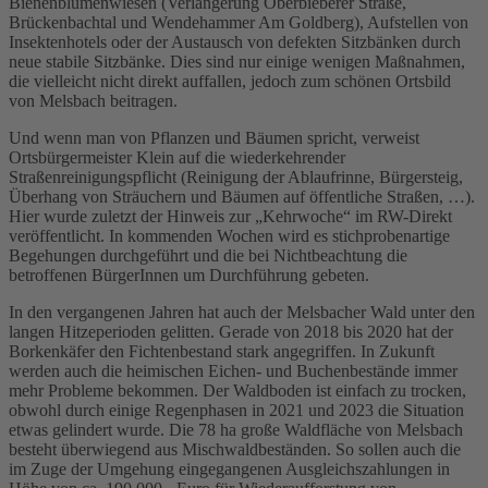
Bienenblumenwiesen (Verlängerung Oberbieberer Straße,
Brückenbachtal und Wendehammer Am Goldberg), Aufstellen von
Insektenhotels oder der Austausch von defekten Sitzbänken durch
neue stabile Sitzbänke. Dies sind nur einige wenigen Maßnahmen,
die vielleicht nicht direkt auffallen, jedoch zum schönen Ortsbild
von Melsbach beitragen.
Und wenn man von Pflanzen und Bäumen spricht, verweist
Ortsbürgermeister Klein auf die wiederkehrender
Straßenreinigungspflicht (Reinigung der Ablaufrinne, Bürgersteig,
Überhang von Sträuchern und Bäumen auf öffentliche Straßen, …).
Hier wurde zuletzt der Hinweis zur „Kehrwoche“ im RW-Direkt
veröffentlicht. In kommenden Wochen wird es stichprobenartige
Begehungen durchgeführt und die bei Nichtbeachtung die
betroffenen BürgerInnen um Durchführung gebeten.
In den vergangenen Jahren hat auch der Melsbacher Wald unter den
langen Hitzeperioden gelitten. Gerade von 2018 bis 2020 hat der
Borkenkäfer den Fichtenbestand stark angegriffen. In Zukunft
werden auch die heimischen Eichen- und Buchenbestände immer
mehr Probleme bekommen. Der Waldboden ist einfach zu trocken,
obwohl durch einige Regenphasen in 2021 und 2023 die Situation
etwas gelindert wurde. Die 78 ha große Waldfläche von Melsbach
besteht überwiegend aus Mischwaldbeständen. So sollen auch die
im Zuge der Umgehung eingegangenen Ausgleichszahlungen in