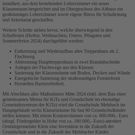
installiert, aus dem bestehenden Lehrerzimmer ein neuer
Klassenraum hergerichtet und im Obergeschoss des Altbaus ein
großräumiges Lehrerzimmer sowie eigene Büros für Schulleitung
und Sekretariat geschaffen.
Weitere Schritte stehen bevor, welche überwiegend in den
Schulferien (Herbst, Weihnachten, Ostern, Pfingsten und
Sommerferien 2024) durchgeführt werden:
Entkernung und Wiederaufbau altes Treppenhaus als 2.
Fluchtweg
Abtrennung Haupttreppenhaus in zwei Brandabschnitte
Anlegen der Fluchtwege aus den Klassen
Sanierung der Klassenräume mit Boden, Decken und Wände
Energetische Sanierung der straßenseitigen Fensterfront
Herstellen Barrierefreiheit.
Mit Abschluss aller Maßnahmen Mitte 2024 (inkl. dem Bau einer
gemeinsamen Mensa für KiTa und Grundschule im ehemalige
Gemeindezentrum der KiTa) wird die Grundschule Melsbach im
Hauptgebäude sechs Klassenräume für fast 90 Grundschulkinder
stellen können. Mit einem Kostenvolumen von ca. 800.000,- Euro
(abzgl. Fördergelder in Hohe von ca. 180.000,- Euro) attestiert
Ortsbürgermeister Klein eine Investition in die Zukunft der
Grundschule und in die Zukunft der Melsbacher Kinder.