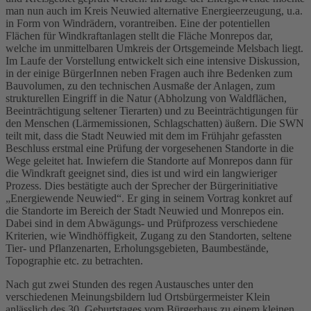
man nun auch im Kreis Neuwied alternative Energieerzeugung, u.a.
in Form von Windrädern, vorantreiben. Eine der potentiellen
Flächen für Windkraftanlagen stellt die Fläche Monrepos dar,
welche im unmittelbaren Umkreis der Ortsgemeinde Melsbach liegt.
Im Laufe der Vorstellung entwickelt sich eine intensive Diskussion,
in der einige BürgerInnen neben Fragen auch ihre Bedenken zum
Bauvolumen, zu den technischen Ausmaße der Anlagen, zum
strukturellen Eingriff in die Natur (Abholzung von Waldflächen,
Beeinträchtigung seltener Tierarten) und zu Beeinträchtigungen für
den Menschen (Lärmemissionen, Schlagschatten) äußern. Die SWN
teilt mit, dass die Stadt Neuwied mit dem im Frühjahr gefassten
Beschluss erstmal eine Prüfung der vorgesehenen Standorte in die
Wege geleitet hat. Inwiefern die Standorte auf Monrepos dann für
die Windkraft geeignet sind, dies ist und wird ein langwieriger
Prozess. Dies bestätigte auch der Sprecher der Bürgerinitiative
„Energiewende Neuwied“. Er ging in seinem Vortrag konkret auf
die Standorte im Bereich der Stadt Neuwied und Monrepos ein.
Dabei sind in dem Abwägungs- und Prüfprozess verschiedene
Kriterien, wie Windhöffigkeit, Zugang zu den Standorten, seltene
Tier- und Pflanzenarten, Erholungsgebieten, Baumbestände,
Topographie etc. zu betrachten.
Nach gut zwei Stunden des regen Austausches unter den
verschiedenen Meinungsbildern lud Ortsbürgermeister Klein
anlässlich des 30. Geburtstages vom Bürgerhaus zu einem kleinen