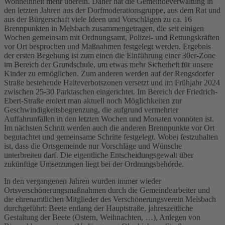
Wohneinheit mehr überein. Daher hat die Gemeindeverwaltung in
den letzten Jahren aus der Dorfmoderationsgruppe, aus dem Rat und
aus der Bürgerschaft viele Ideen und Vorschlägen zu ca. 16
Brennpunkten in Melsbach zusammengetragen, die seit einigen
Wochen gemeinsam mit Ordnungsamt, Polizei- und Rettungskräften
vor Ort besprochen und Maßnahmen festgelegt werden. Ergebnis
der ersten Begehung ist zum einen die Einführung einer 30er-Zone
im Bereich der Grundschule, um etwas mehr Sicherheit für unsere
Kinder zu ermöglichen. Zum anderen werden auf der Rengsdorfer
Straße bestehende Halteverbotszonen versetzt und im Frühjahr 2024
zwischen 25-30 Parktaschen eingerichtet. Im Bereich der Friedrich-
Ebert-Straße eroiert man aktuell noch Möglichkeiten zur
Geschwindigkeitsbegrenzung, die aufgrund vermehrter
Auffahrunfällen in den letzten Wochen und Monaten vonnöten ist.
Im nächsten Schritt werden auch die anderen Brennpunkte vor Ort
begutachtet und gemeinsame Schritte festgelegt. Wobei festzuhalten
ist, dass die Ortsgemeinde nur Vorschläge und Wünsche
unterbreiten darf. Die eigentliche Entscheidungsgewalt über
zukünftige Umsetzungen liegt bei der Ordnungsbehörde.
In den vergangenen Jahren wurden immer wieder
Ortsverschönerungsmaßnahmen durch die Gemeindearbeiter und
die ehrenamtlichen Mitglieder des Verschönerungsverein Melsbach
durchgeführt: Beete entlang der Hauptstraße, jahreszeitliche
Gestaltung der Beete (Ostern, Weihnachten, …), Anlegen von