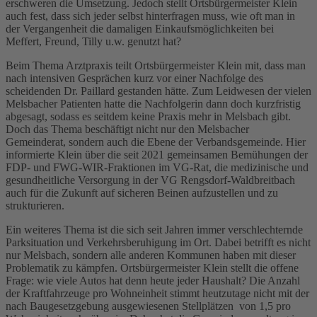
erschweren die Umsetzung. Jedoch stellt Ortsbürgermeister Klein
auch fest, dass sich jeder selbst hinterfragen muss, wie oft man in
der Vergangenheit die damaligen Einkaufsmöglichkeiten bei
Meffert, Freund, Tilly u.w. genutzt hat?
Beim Thema Arztpraxis teilt Ortsbürgermeister Klein mit, dass man
nach intensiven Gesprächen kurz vor einer Nachfolge des
scheidenden Dr. Paillard gestanden hätte. Zum Leidwesen der vielen
Melsbacher Patienten hatte die Nachfolgerin dann doch kurzfristig
abgesagt, sodass es seitdem keine Praxis mehr in Melsbach gibt.
Doch das Thema beschäftigt nicht nur den Melsbacher
Gemeinderat, sondern auch die Ebene der Verbandsgemeinde. Hier
informierte Klein über die seit 2021 gemeinsamen Bemühungen der
FDP- und FWG-WIR-Fraktionen im VG-Rat, die medizinische und
gesundheitliche Versorgung in der VG Rengsdorf-Waldbreitbach
auch für die Zukunft auf sicheren Beinen aufzustellen und zu
strukturieren.
Ein weiteres Thema ist die sich seit Jahren immer verschlechternde
Parksituation und Verkehrsberuhigung im Ort. Dabei betrifft es nicht
nur Melsbach, sondern alle anderen Kommunen haben mit dieser
Problematik zu kämpfen. Ortsbürgermeister Klein stellt die offene
Frage: wie viele Autos hat denn heute jeder Haushalt? Die Anzahl
der Kraftfahrzeuge pro Wohneinheit stimmt heutzutage nicht mit der
nach Baugesetzgebung ausgewiesenen Stellplätzen von 1,5 pro