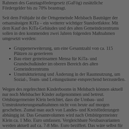
Rahmen des Ganztagsfördergesetz (GaFög) zusätzliche
Fördergelder bis zu 70% beantragt.
Seit dem Frühjahr ist die Ortsgemeinde Melsbach Bauträger der
ortsansässigen KiTa – ein weiterer wichtiger Standortfaktor. Mit
dem Kauf des KiTa-Gebäudes und des alten Gemeindezentrums
sollen in den kommenden zwei Jahren folgenden Maßnahmen
umgesetzt werden:
Gruppenerweiterung, um eine Gesamtzahl von ca. 115
Plätzen zu generieren
Bau einer gemeinsamen Mensa für KiTa- und
Grundschulkinder im oberen Bereich des alten
Gemeindezentrums
Umstrukturierung und Änderung in der Raumnutzung, um
Sozial-, Team- und Leitungsräume entsprechend herzustellen.
Wegen des regelrechten Kinderbooms in Melsbach können aktuell
nur noch Melsbacher Kinder aufgenommen und betreut.
Ortsbürgermeister Klein berichtet, dass die Umbau- und
Umstrukturierungsmaßnahmen nicht von heute auf morgen
geschehen. Zumal man auch von Landes- und Kreisförderungen
abhängig ist. Das Gesamtvolumen wird nach Ortsbürgermeister
Klein ca. 1 Mio. Euro umfassen. Vergleichbare Neubauvarianten
werden aktuell auf ca. 7-8 Mio. Euro beziffert. Das wäre selbst für