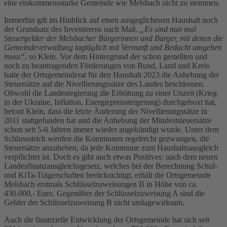
eine einkommensstarke Gemeinde wie Melsbach nicht zu stemmen.
Immerhin gilt im Hinblick auf einen ausgeglichenen Haushalt noch
der Grundsatz des Investierens nach Maß.
„Es sind nun mal
Steuergelder der Melsbacher Bürgerinnen und Bürger, mit denen die
Gemeindeverwaltung tagtäglich mit Vernunft und Bedacht umgehen
muss“
, so Klein. Vor dem Hintergrund der schon gestellten und
noch zu beantragenden Förderungen von Bund, Land und Kreis
hatte der Ortsgemeinderat für den Haushalt 2023 die Anhebung der
Steuersätze auf die Nivellierungssätze des Landes beschlossen.
Obwohl die Landesregierung die Erhöhung zu einer Unzeit (Krieg
in der Ukraine, Inflation, Energiepreissteigerung) durchgeboxt hat,
betont Klein, dass die letzte Änderung der Nivellierungssätze in
2011 stattgefunden hat und die Anhebung der Mindeststeuersätze
schon seit 5-6 Jahren immer wieder angekündigt wurde. Unter dem
Schlussstrich werden die Kommunen regelrecht gezwungen, die
Steuersätze anzuheben, da jede Kommune zum Haushaltsausgleich
verpflichtet ist. Doch es gibt auch etwas Positives: nach dem neuen
Landesfinanzausgleichsgesetz, welches bei der Berechnung Schul-
und KiTa-Trägerschaften berücksichtigt, erhält die Ortsgemeinde
Melsbach erstmals Schlüsselzuweisungen B in Höhe von ca.
430.000,- Euro. Gegenüber der Schlüsselzuweisung A sind die
Gelder der Schlüsselzuweisung B nicht umlagewirksam.
Auch die finanzielle Entwicklung der Ortsgemeinde hat sich seit