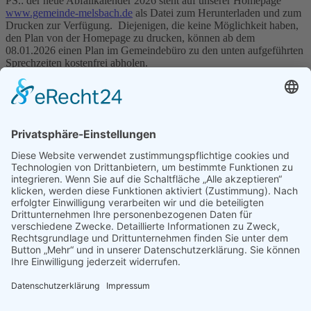
PS.: der neue Abfallkalender 2026 steht auf unserer Homepage
www.gemeinde-melsbach.de
als Datei zum Herunterladen und zum
Drucken zur Verfügung. Diejenigen, die keine Möglichkeit haben,
den Plan von der Homepage zu drucken, können ab dem
08.01.2026 einen Plan im Gemeindebüro zu den unten aufgeführten
Sprechzeiten kostenfrei abholen.
Aktuelle Themen
Grußwort zum Jahresende 2025
Nachruf
Grundschule Melsbach sucht Betreuungskraft in Vertretung
REITERFEST MIT GS-TURNIER am Samstag den 7. September 2024
Kontakt
Impressum
Datenschutzerklärung
Cookie-Einstellungen