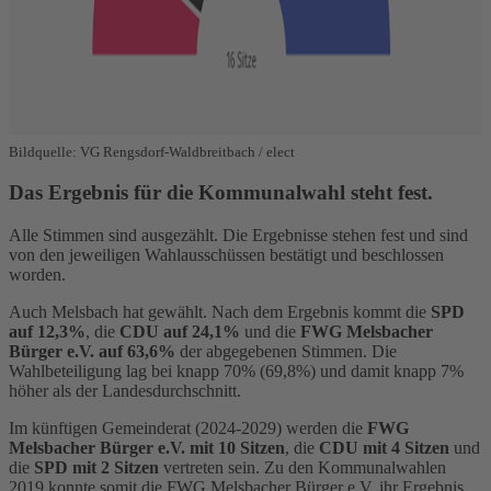
Bildquelle: VG Rengsdorf-Waldbreitbach / elect
Das Ergebnis für die Kommunalwahl steht fest.
Alle Stimmen sind ausgezählt. Die Ergebnisse stehen fest und sind
von den jeweiligen Wahlausschüssen bestätigt und beschlossen
worden.
Auch Melsbach hat gewählt. Nach dem Ergebnis kommt die
SPD
auf 12,3%
, die
CDU auf 24,1%
und die
FWG Melsbacher
Bürger e.V. auf 63,6%
der abgegebenen Stimmen. Die
Wahlbeteiligung lag bei knapp 70% (69,8%) und damit knapp 7%
höher als der Landesdurchschnitt.
Im künftigen Gemeinderat (2024-2029) werden die
FWG
Melsbacher Bürger e.V. mit 10 Sitzen
, die
CDU mit 4 Sitzen
und
die
SPD mit 2 Sitzen
vertreten sein. Zu den Kommunalwahlen
2019 konnte somit die FWG Melsbacher Bürger e.V. ihr Ergebnis