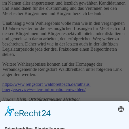
im Namen aller angetretenen und letztlich gewählten Kandidatinnen
und Kandidaten für die Zustimmung und das Vertrauen bei den
Melsbacher Bürgerinnen und Bürgern herzlich bedankt.
Unabhängig vom Wahlergebnis wolle man wie in den vergangenen
10 Jahren weiter für die bestmöglichen Lösungen für Melsbach und
dessen Bürgerinnen und Bürger respektvoll miteinander diskutieren
und gemeinsam daran arbeiten, den erfolgreichen Weg weiter zu
beschreiten. Daher wird wie in der letzten auch in der künftigen
Legislaturperiode jede der drei Fraktionen einen Beigeordneten
stellen.
Weitere Wahlergebnisse können auf der Homepage der
Verbandsgemeinde Rengsdorf-Waldbreitbach unter folgeden Link
abgerufen werden:
https://www.rengsdorf-waldbreitbach.de/rathaus-
buergerservice/weitere-informationen/wahlen/
Holger Klein, Ortsbürgermeister Melsbach
Aktuelle Themen
Grußwort zum Jahresende 2025
Nachruf