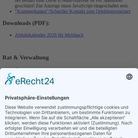
bei Bedarf eine
Diese E-Mail-Adresse ist vor Spambots
geschützt! Zur Anzeige muss JavaScript eingeschaltet sein.
"Kummerkasten"/Schneller Kontakt zum Ortsbürgermeister
Downloads (PDF):
Abfuhrkalender 2026 für Melsbach
Rat & Verwaltung
Gemeinderat
Ortsbürgermeister & Beigeordnete
Fraktionen
Formulare & Downloads
Kontakt & Sprechzeiten
Serviceadressen
Bekanntmachungen & Niederschriften
Fahrpläne & Karten
Kontakt