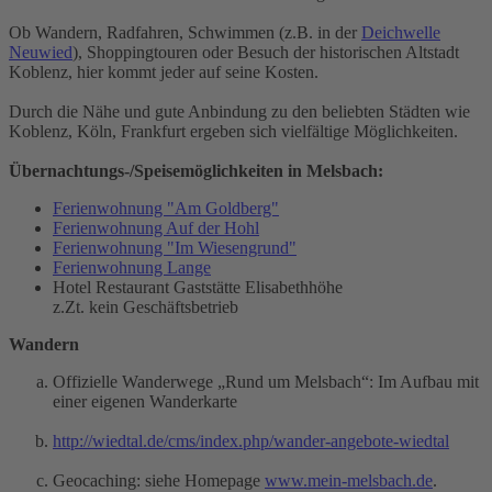
Ob Wandern, Radfahren, Schwimmen (z.B. in der
Deichwelle
Neuwied
), Shoppingtouren oder Besuch der historischen Altstadt
Koblenz, hier kommt jeder auf seine Kosten.
Durch die Nähe und gute Anbindung zu den beliebten Städten wie
Koblenz, Köln, Frankfurt ergeben sich vielfältige Möglichkeiten.
Übernachtungs-/Speisemöglichkeiten in Melsbach:
Ferienwohnung "Am Goldberg"
Ferienwohnung Auf der Hohl
Ferienwohnung "Im Wiesengrund"
Ferienwohnung Lange
Hotel Restaurant Gaststätte Elisabethhöhe
z.Zt. kein Geschäftsbetrieb
Wandern
Offizielle Wanderwege „Rund um Melsbach“: Im Aufbau mit
einer eigenen Wanderkarte
http://wiedtal.de/cms/index.php/wander-angebote-wiedtal
Geocaching: siehe Homepage
www.mein-melsbach.de
.