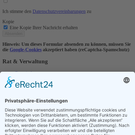
Ich stimme den
Datenschutzvereinbarungen
zu
Kopie
Eine Kopie Ihrer Nachricht erhalten
Hinweis: Um dieses Formular absenden zu können, müssen Sie
die
Google-Cookies
akzeptiert haben (reCaptcha-Spamschutz)
Rat & Verwaltung
Gemeinderat
Ortsbürgermeister & Beigeordnete
Fraktionen
Formulare & Downloads
Kontakt & Sprechzeiten
Serviceadressen
Bekanntmachungen & Niederschriften
Fahrpläne & Karten
Kontakt