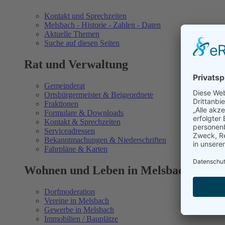
Kontakt und Sprechzeiten
Melsbach - Historie - Zahlen - Daten
Aktuelle Themen
Suche auf diesen Seiten
Rat und Verwaltung
Gemeinderat
Ortsbürgermeister & Beigeordnete
Fraktionen
Formulare & Downloads
Kontakt & Sprechzeiten
Serviceadressen
Bekanntmachungen & Niederschriften
Fahrpläne & Karten
Wohnen und Leben in Melsbach
Dorfmoderation
Vereine in Melsbach
Gewerbe in Melsbach
Immobilien / Bauplätze